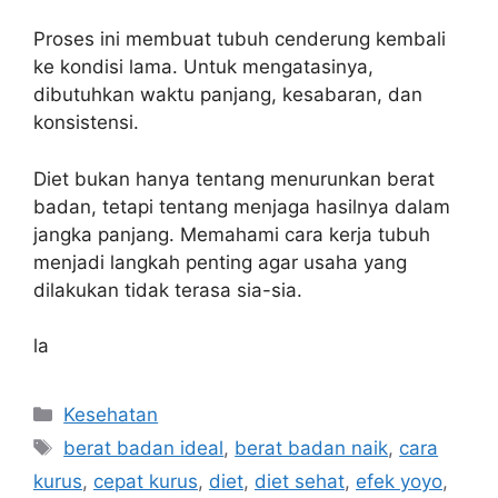
Proses ini membuat tubuh cenderung kembali
ke kondisi lama. Untuk mengatasinya,
dibutuhkan waktu panjang, kesabaran, dan
konsistensi.
Diet bukan hanya tentang menurunkan berat
badan, tetapi tentang menjaga hasilnya dalam
jangka panjang. Memahami cara kerja tubuh
menjadi langkah penting agar usaha yang
dilakukan tidak terasa sia-sia.
la
C
Kesehatan
a
T
berat badan ideal
,
berat badan naik
,
cara
t
a
kurus
,
cepat kurus
,
diet
,
diet sehat
,
efek yoyo
,
e