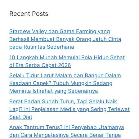
c
h
Recent Posts
f
o
Stardew Valley dan Game Farming yang
r
Berhasil Membuat Banyak Orang Jatuh Cinta
:
pada Rutinitas Sederhana
10 Langkah Mudah Memulai Pola Hidup Sehat
di Era Serba Cepat 2026
Selalu Tidur Larut Malam dan Bangun Dalam
Keadaan Capek? Tubuh Mungkin Sedang
Meminta Istirahat yang Sebenarnya
Berat Badan Sudah Turun, Tapi Selalu Naik
Lagi? Ini Penjelasan Medis yang Sering Terlewat
Saat Diet
Anak Tantrum Terus? Ini Penyebab Utamanya
dan Cara Mengatasinya Secara Benar Tanpa