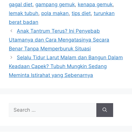
g
gagal diet
,
gampang gemuk
,
kenapa gemuk
,
g
s
lemak tubuh
,
pola makan
,
tips diet
,
turunkan
o
r
berat badan
i
Anak Tantrum Terus? Ini Penyebab
e
Utamanya dan Cara Mengatasinya Secara
s
Benar Tanpa Memperburuk Situasi
Selalu Tidur Larut Malam dan Bangun Dalam
Keadaan Capek? Tubuh Mungkin Sedang
Meminta Istirahat yang Sebenarnya
S
e
a
r