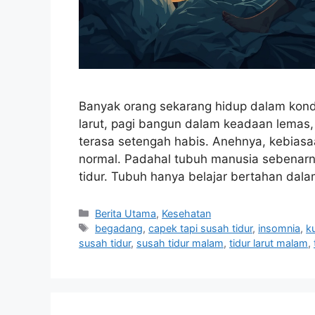
Banyak orang sekarang hidup dalam kondis
larut, pagi bangun dalam keadaan lemas, 
terasa setengah habis. Anehnya, kebiasaa
normal. Padahal tubuh manusia sebenarn
tidur. Tubuh hanya belajar bertahan dala
Categories
Berita Utama
,
Kesehatan
Tags
begadang
,
capek tapi susah tidur
,
insomnia
,
k
susah tidur
,
susah tidur malam
,
tidur larut malam
,