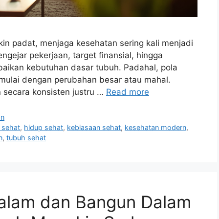
in padat, menjaga kesehatan sering kali menjadi
gejar pekerjaan, target finansial, hingga
abaikan kebutuhan dasar tubuh. Padahal, pola
imulai dengan perubahan besar atau mahal.
 secara konsisten justru …
Read more
an
h sehat
,
hidup sehat
,
kebiasaan sehat
,
kesehatan modern
,
n
,
tubuh sehat
 Malam dan Bangun Dalam