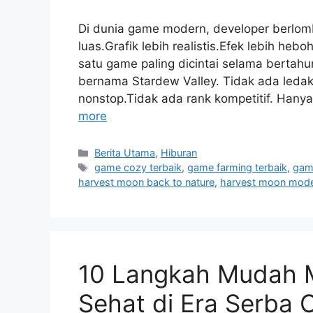
Di dunia game modern, developer berlom
luas.Grafik lebih realistis.Efek lebih he
satu game paling dicintai selama bertahu
bernama Stardew Valley. Tidak ada ledak
nonstop.Tidak ada rank kompetitif. Hany
more
Categories
Berita Utama
,
Hiburan
Tags
game cozy terbaik
,
game farming terbaik
,
gam
harvest moon back to nature
,
harvest moon mod
10 Langkah Mudah M
Sehat di Era Serba 