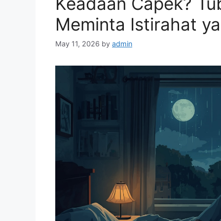
Keadaan Capek? Tu
Meminta Istirahat y
May 11, 2026
by
admin