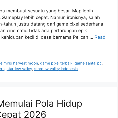
ba membuat sesuatu yang besar. Map lebih
boh.Gameplay lebih cepat. Namun ironisnya, salah
n-tahun justru datang dari game pixel sederhana
an cinematic.Tidak ada pertarungan epik
a kehidupan kecil di desa bernama Pelican …
Read
e mirip harvest moon
,
game pixel terbaik
,
game santai pc
,
ern
,
stardew valley
,
stardew valley indonesia
emulai Pola Hidup
Cepat 2026