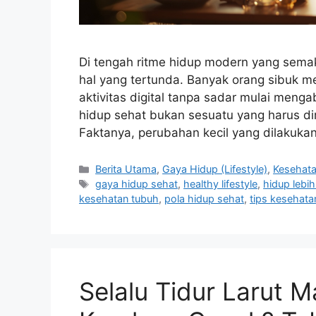
Di tengah ritme hidup modern yang semak
hal yang tertunda. Banyak orang sibuk men
aktivitas digital tanpa sadar mulai meng
hidup sehat bukan sesuatu yang harus d
Faktanya, perubahan kecil yang dilakukan
Categories
Berita Utama
,
Gaya Hidup (Lifestyle)
,
Kesehat
Tags
gaya hidup sehat
,
healthy lifestyle
,
hidup lebi
kesehatan tubuh
,
pola hidup sehat
,
tips kesehata
Selalu Tidur Larut