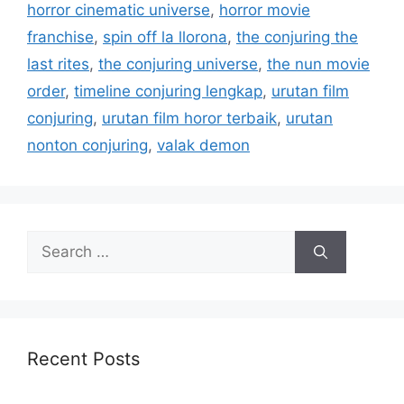
horror cinematic universe
,
horror movie
franchise
,
spin off la llorona
,
the conjuring the
last rites
,
the conjuring universe
,
the nun movie
order
,
timeline conjuring lengkap
,
urutan film
conjuring
,
urutan film horor terbaik
,
urutan
nonton conjuring
,
valak demon
Search
for:
Recent Posts