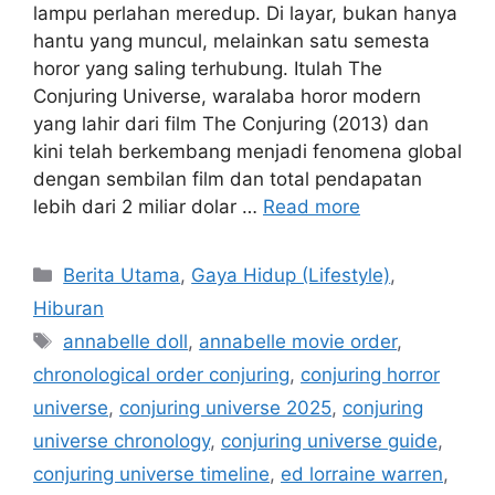
lampu perlahan meredup. Di layar, bukan hanya
hantu yang muncul, melainkan satu semesta
horor yang saling terhubung. Itulah The
Conjuring Universe, waralaba horor modern
yang lahir dari film The Conjuring (2013) dan
kini telah berkembang menjadi fenomena global
dengan sembilan film dan total pendapatan
lebih dari 2 miliar dolar …
Read more
Categories
Berita Utama
,
Gaya Hidup (Lifestyle)
,
Hiburan
Tags
annabelle doll
,
annabelle movie order
,
chronological order conjuring
,
conjuring horror
universe
,
conjuring universe 2025
,
conjuring
universe chronology
,
conjuring universe guide
,
conjuring universe timeline
,
ed lorraine warren
,