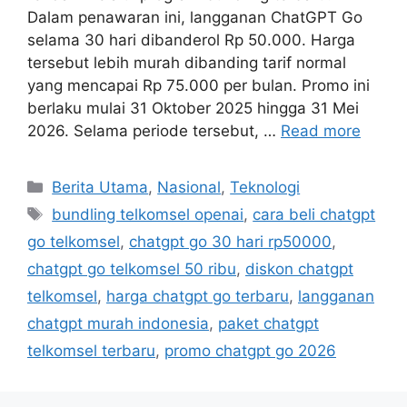
Dalam penawaran ini, langganan ChatGPT Go
selama 30 hari dibanderol Rp 50.000. Harga
tersebut lebih murah dibanding tarif normal
yang mencapai Rp 75.000 per bulan. Promo ini
berlaku mulai 31 Oktober 2025 hingga 31 Mei
2026. Selama periode tersebut, …
Read more
Categories
Berita Utama
,
Nasional
,
Teknologi
Tags
bundling telkomsel openai
,
cara beli chatgpt
go telkomsel
,
chatgpt go 30 hari rp50000
,
chatgpt go telkomsel 50 ribu
,
diskon chatgpt
telkomsel
,
harga chatgpt go terbaru
,
langganan
chatgpt murah indonesia
,
paket chatgpt
telkomsel terbaru
,
promo chatgpt go 2026