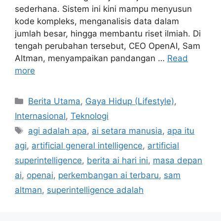
sederhana. Sistem ini kini mampu menyusun
kode kompleks, menganalisis data dalam
jumlah besar, hingga membantu riset ilmiah. Di
tengah perubahan tersebut, CEO OpenAI, Sam
Altman, menyampaikan pandangan …
Read
more
Categories
Berita Utama
,
Gaya Hidup (Lifestyle)
,
Internasional
,
Teknologi
Tags
agi adalah apa
,
ai setara manusia
,
apa itu
agi
,
artificial general intelligence
,
artificial
superintelligence
,
berita ai hari ini
,
masa depan
ai
,
openai
,
perkembangan ai terbaru
,
sam
altman
,
superintelligence adalah