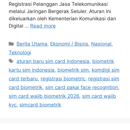
Registrasi Pelanggan Jasa Telekomunikasi
melalui Jaringan Bergerak Seluler. Aturan ini
dikeluarkan oleh Kementerian Komunikasi dan
Digital …
Read more
Categories
Berita Utama
,
Ekonomi / Bisnis
,
Nasional
,
Teknologi
Tags
aturan baru sim card indonesia
,
biometrik
kartu sim indonesia
,
biometrik sim
,
komdigi sim
card terbaru
,
registrasi biometric
,
registrasi sim
card biometrik
,
sim card pakai face recognition
,
sim card wajib biometrik 2026
,
sim card wajib
kyc
,
simcard biometrik