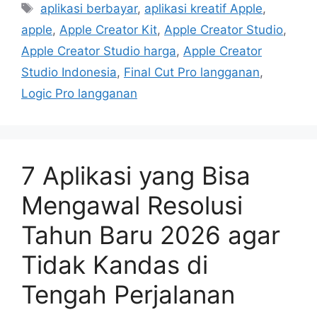
Tags
aplikasi berbayar
,
aplikasi kreatif Apple
,
apple
,
Apple Creator Kit
,
Apple Creator Studio
,
Apple Creator Studio harga
,
Apple Creator
Studio Indonesia
,
Final Cut Pro langganan
,
Logic Pro langganan
7 Aplikasi yang Bisa
Mengawal Resolusi
Tahun Baru 2026 agar
Tidak Kandas di
Tengah Perjalanan