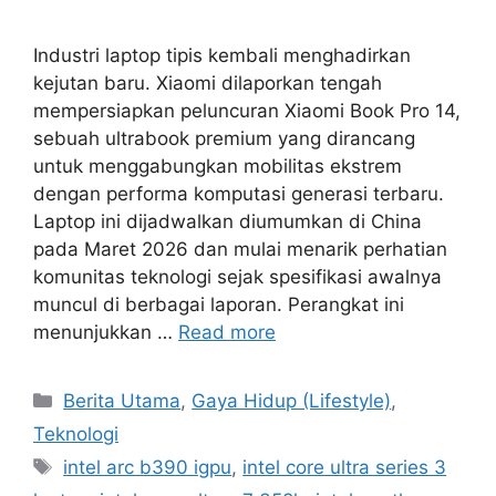
Industri laptop tipis kembali menghadirkan
kejutan baru. Xiaomi dilaporkan tengah
mempersiapkan peluncuran Xiaomi Book Pro 14,
sebuah ultrabook premium yang dirancang
untuk menggabungkan mobilitas ekstrem
dengan performa komputasi generasi terbaru.
Laptop ini dijadwalkan diumumkan di China
pada Maret 2026 dan mulai menarik perhatian
komunitas teknologi sejak spesifikasi awalnya
muncul di berbagai laporan. Perangkat ini
menunjukkan …
Read more
Categories
Berita Utama
,
Gaya Hidup (Lifestyle)
,
Teknologi
Tags
intel arc b390 igpu
,
intel core ultra series 3