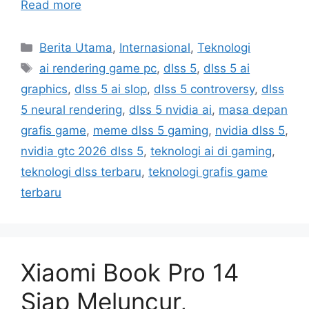
Read more
Categories
Berita Utama
,
Internasional
,
Teknologi
Tags
ai rendering game pc
,
dlss 5
,
dlss 5 ai
graphics
,
dlss 5 ai slop
,
dlss 5 controversy
,
dlss
5 neural rendering
,
dlss 5 nvidia ai
,
masa depan
grafis game
,
meme dlss 5 gaming
,
nvidia dlss 5
,
nvidia gtc 2026 dlss 5
,
teknologi ai di gaming
,
teknologi dlss terbaru
,
teknologi grafis game
terbaru
Xiaomi Book Pro 14
Siap Meluncur,