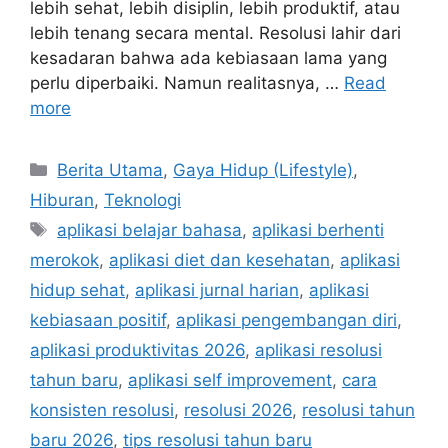
lebih sehat, lebih disiplin, lebih produktif, atau
lebih tenang secara mental. Resolusi lahir dari
kesadaran bahwa ada kebiasaan lama yang
perlu diperbaiki. Namun realitasnya, …
Read
more
Categories
Berita Utama
,
Gaya Hidup (Lifestyle)
,
Hiburan
,
Teknologi
Tags
aplikasi belajar bahasa
,
aplikasi berhenti
merokok
,
aplikasi diet dan kesehatan
,
aplikasi
hidup sehat
,
aplikasi jurnal harian
,
aplikasi
kebiasaan positif
,
aplikasi pengembangan diri
,
aplikasi produktivitas 2026
,
aplikasi resolusi
tahun baru
,
aplikasi self improvement
,
cara
konsisten resolusi
,
resolusi 2026
,
resolusi tahun
baru 2026
,
tips resolusi tahun baru