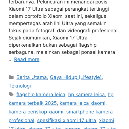
terbarunya. Peluncuran ini menandai posisi
Xiaomi 17 Ultra sebagai perangkat tertinggi
dalam portofolio Xiaomi saat ini, sekaligus
mempertegas arah lini Ultra yang semakin
fokus pada fotografi dan videografi profesional.
Sejak diumumkan, Xiaomi 17 Ultra
diperkenalkan bukan sebagai flagship
serbaguna, melainkan sebagai ponsel kamera
…
Read more
Categories
Berita Utama
,
Gaya Hidup (Lifestyle)
,
Teknologi
Tags
flagship kamera leica
,
hp kamera leica
,
hp
kamera terbaik 2025
,
kamera leica xiaomi
,
kamera periskop xiaomi
,
smartphone kamera
profesional
,
spesifikasi xiaomi 17 ultra
,
xiaomi