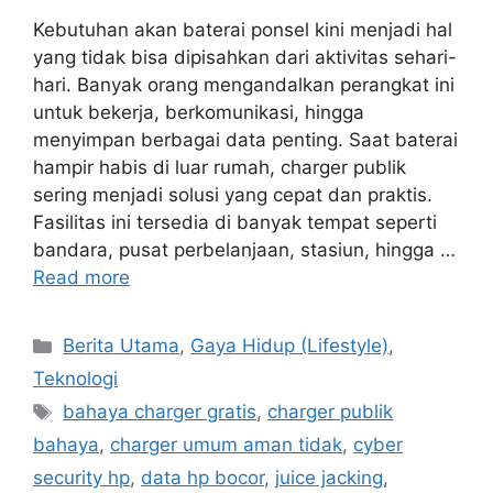
Kebutuhan akan baterai ponsel kini menjadi hal
yang tidak bisa dipisahkan dari aktivitas sehari-
hari. Banyak orang mengandalkan perangkat ini
untuk bekerja, berkomunikasi, hingga
menyimpan berbagai data penting. Saat baterai
hampir habis di luar rumah, charger publik
sering menjadi solusi yang cepat dan praktis.
Fasilitas ini tersedia di banyak tempat seperti
bandara, pusat perbelanjaan, stasiun, hingga …
Read more
Categories
Berita Utama
,
Gaya Hidup (Lifestyle)
,
Teknologi
Tags
bahaya charger gratis
,
charger publik
bahaya
,
charger umum aman tidak
,
cyber
security hp
,
data hp bocor
,
juice jacking
,