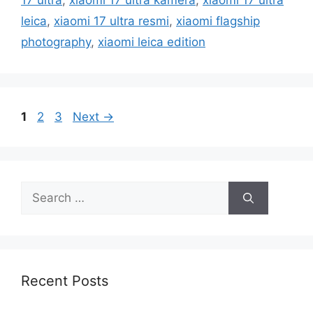
17 ultra
,
xiaomi 17 ultra kamera
,
xiaomi 17 ultra
leica
,
xiaomi 17 ultra resmi
,
xiaomi flagship
photography
,
xiaomi leica edition
Page
Page
Page
1
2
3
Next
→
Search
for:
Recent Posts