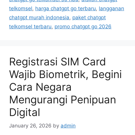
telkomsel
,
harga chatgpt go terbaru
,
langganan
chatgpt murah indonesia
,
paket chatgpt
telkomsel terbaru
,
promo chatgpt go 2026
Registrasi SIM Card
Wajib Biometrik, Begini
Cara Negara
Mengurangi Penipuan
Digital
January 26, 2026
by
admin