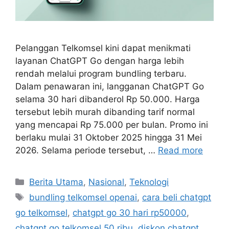
Pelanggan Telkomsel kini dapat menikmati
layanan ChatGPT Go dengan harga lebih
rendah melalui program bundling terbaru.
Dalam penawaran ini, langganan ChatGPT Go
selama 30 hari dibanderol Rp 50.000. Harga
tersebut lebih murah dibanding tarif normal
yang mencapai Rp 75.000 per bulan. Promo ini
berlaku mulai 31 Oktober 2025 hingga 31 Mei
2026. Selama periode tersebut, …
Read more
Categories
Berita Utama
,
Nasional
,
Teknologi
Tags
bundling telkomsel openai
,
cara beli chatgpt
go telkomsel
,
chatgpt go 30 hari rp50000
,
chatgpt go telkomsel 50 ribu
,
diskon chatgpt