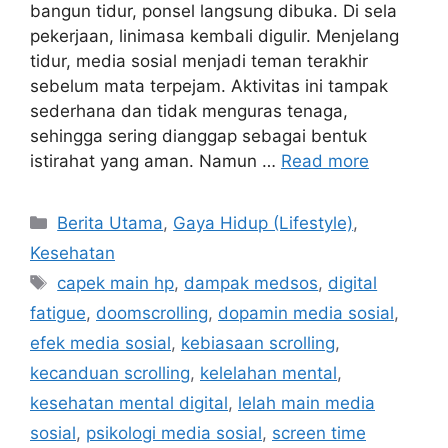
bangun tidur, ponsel langsung dibuka. Di sela
pekerjaan, linimasa kembali digulir. Menjelang
tidur, media sosial menjadi teman terakhir
sebelum mata terpejam. Aktivitas ini tampak
sederhana dan tidak menguras tenaga,
sehingga sering dianggap sebagai bentuk
istirahat yang aman. Namun …
Read more
Categories
Berita Utama
,
Gaya Hidup (Lifestyle)
,
Kesehatan
Tags
capek main hp
,
dampak medsos
,
digital
fatigue
,
doomscrolling
,
dopamin media sosial
,
efek media sosial
,
kebiasaan scrolling
,
kecanduan scrolling
,
kelelahan mental
,
kesehatan mental digital
,
lelah main media
sosial
,
psikologi media sosial
,
screen time