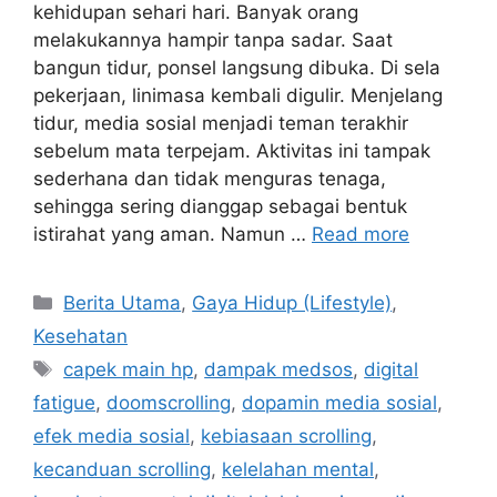
kehidupan sehari hari. Banyak orang
melakukannya hampir tanpa sadar. Saat
bangun tidur, ponsel langsung dibuka. Di sela
pekerjaan, linimasa kembali digulir. Menjelang
tidur, media sosial menjadi teman terakhir
sebelum mata terpejam. Aktivitas ini tampak
sederhana dan tidak menguras tenaga,
sehingga sering dianggap sebagai bentuk
istirahat yang aman. Namun …
Read more
Categories
Berita Utama
,
Gaya Hidup (Lifestyle)
,
Kesehatan
Tags
capek main hp
,
dampak medsos
,
digital
fatigue
,
doomscrolling
,
dopamin media sosial
,
efek media sosial
,
kebiasaan scrolling
,
kecanduan scrolling
,
kelelahan mental
,