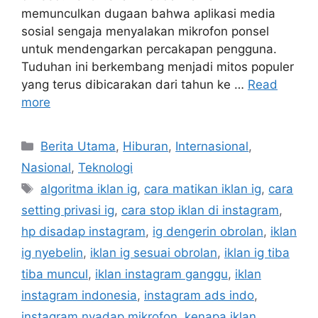
memunculkan dugaan bahwa aplikasi media
sosial sengaja menyalakan mikrofon ponsel
untuk mendengarkan percakapan pengguna.
Tuduhan ini berkembang menjadi mitos populer
yang terus dibicarakan dari tahun ke …
Read
more
Categories
Berita Utama
,
Hiburan
,
Internasional
,
Nasional
,
Teknologi
Tags
algoritma iklan ig
,
cara matikan iklan ig
,
cara
setting privasi ig
,
cara stop iklan di instagram
,
hp disadap instagram
,
ig dengerin obrolan
,
iklan
ig nyebelin
,
iklan ig sesuai obrolan
,
iklan ig tiba
tiba muncul
,
iklan instagram ganggu
,
iklan
instagram indonesia
,
instagram ads indo
,
instagram nyadap mikrofon
,
kenapa iklan