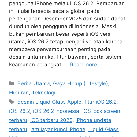
pengguna iPhone melalui iOS 26.2. Pembaruan
ini mulai tersedia secara global pada
pertengahan Desember 2025 dan sudah dapat
diunduh oleh pengguna di Indonesia. Meski
bukan pembaruan besar seperti iOS versi
utama, iOS 26.2 tetap menjadi sorotan karena
membawa penyempurnaan penting pada
desain antarmuka, fitur bawaan, serta sistem
keamanan perangkat. …
Read more
Categories
Berita Utama
,
Gaya Hidup (Lifestyle)
,
Hiburan
,
Teknologi
Tags
desain Liquid Glass Apple
,
fitur iOS 26.2
,
iOS 26.2
,
iOS 26.2 Indonesia
,
iOS lock screen
terbaru
,
iOS terbaru 2025
,
iPhone update
terbaru
,
jam layar kunci iPhone
,
Liquid Glass