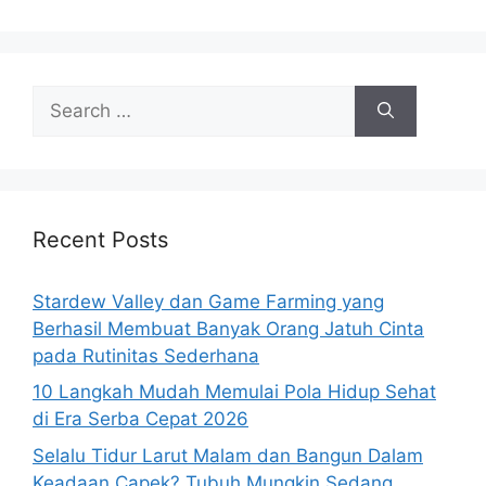
S
e
a
r
c
h
Recent Posts
f
o
Stardew Valley dan Game Farming yang
r
Berhasil Membuat Banyak Orang Jatuh Cinta
:
pada Rutinitas Sederhana
10 Langkah Mudah Memulai Pola Hidup Sehat
di Era Serba Cepat 2026
Selalu Tidur Larut Malam dan Bangun Dalam
Keadaan Capek? Tubuh Mungkin Sedang