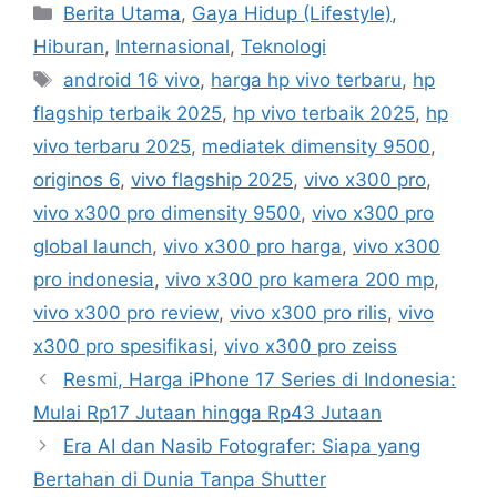
C
Berita Utama
,
Gaya Hidup (Lifestyle)
,
a
Hiburan
,
Internasional
,
Teknologi
t
T
android 16 vivo
,
harga hp vivo terbaru
,
hp
e
a
flagship terbaik 2025
,
hp vivo terbaik 2025
,
hp
g
g
vivo terbaru 2025
,
mediatek dimensity 9500
,
o
s
r
originos 6
,
vivo flagship 2025
,
vivo x300 pro
,
i
vivo x300 pro dimensity 9500
,
vivo x300 pro
e
global launch
,
vivo x300 pro harga
,
vivo x300
s
pro indonesia
,
vivo x300 pro kamera 200 mp
,
vivo x300 pro review
,
vivo x300 pro rilis
,
vivo
x300 pro spesifikasi
,
vivo x300 pro zeiss
Resmi, Harga iPhone 17 Series di Indonesia:
Mulai Rp17 Jutaan hingga Rp43 Jutaan
Era AI dan Nasib Fotografer: Siapa yang
Bertahan di Dunia Tanpa Shutter