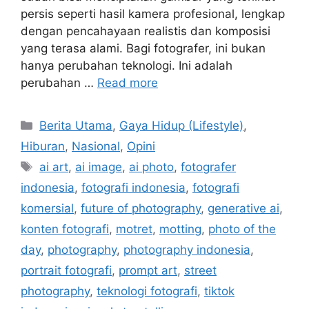
persis seperti hasil kamera profesional, lengkap
dengan pencahayaan realistis dan komposisi
yang terasa alami. Bagi fotografer, ini bukan
hanya perubahan teknologi. Ini adalah
perubahan …
Read more
Categories
Berita Utama
,
Gaya Hidup (Lifestyle)
,
Hiburan
,
Nasional
,
Opini
Tags
ai art
,
ai image
,
ai photo
,
fotografer
indonesia
,
fotografi indonesia
,
fotografi
komersial
,
future of photography
,
generative ai
,
konten fotografi
,
motret
,
motting
,
photo of the
day
,
photography
,
photography indonesia
,
portrait fotografi
,
prompt art
,
street
photography
,
teknologi fotografi
,
tiktok