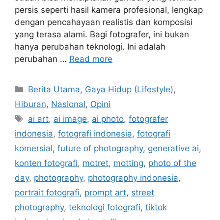
persis seperti hasil kamera profesional, lengkap
dengan pencahayaan realistis dan komposisi
yang terasa alami. Bagi fotografer, ini bukan
hanya perubahan teknologi. Ini adalah
perubahan …
Read more
Categories
Berita Utama
,
Gaya Hidup (Lifestyle)
,
Hiburan
,
Nasional
,
Opini
Tags
ai art
,
ai image
,
ai photo
,
fotografer
indonesia
,
fotografi indonesia
,
fotografi
komersial
,
future of photography
,
generative ai
,
konten fotografi
,
motret
,
motting
,
photo of the
day
,
photography
,
photography indonesia
,
portrait fotografi
,
prompt art
,
street
photography
,
teknologi fotografi
,
tiktok