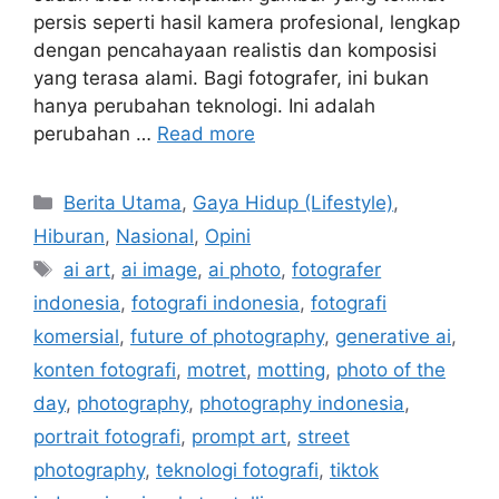
persis seperti hasil kamera profesional, lengkap
dengan pencahayaan realistis dan komposisi
yang terasa alami. Bagi fotografer, ini bukan
hanya perubahan teknologi. Ini adalah
perubahan …
Read more
Categories
Berita Utama
,
Gaya Hidup (Lifestyle)
,
Hiburan
,
Nasional
,
Opini
Tags
ai art
,
ai image
,
ai photo
,
fotografer
indonesia
,
fotografi indonesia
,
fotografi
komersial
,
future of photography
,
generative ai
,
konten fotografi
,
motret
,
motting
,
photo of the
day
,
photography
,
photography indonesia
,
portrait fotografi
,
prompt art
,
street
photography
,
teknologi fotografi
,
tiktok