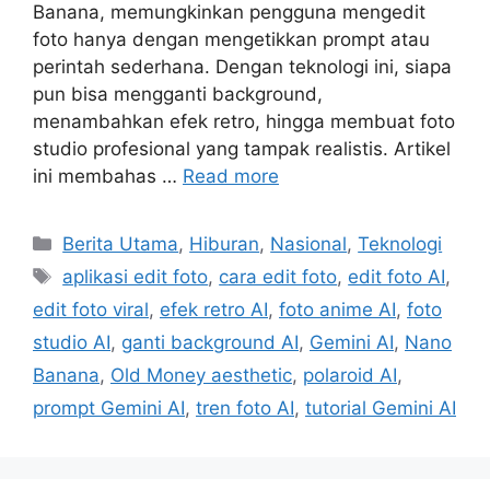
Banana, memungkinkan pengguna mengedit
foto hanya dengan mengetikkan prompt atau
perintah sederhana. Dengan teknologi ini, siapa
pun bisa mengganti background,
menambahkan efek retro, hingga membuat foto
studio profesional yang tampak realistis. Artikel
ini membahas …
Read more
Categories
Berita Utama
,
Hiburan
,
Nasional
,
Teknologi
Tags
aplikasi edit foto
,
cara edit foto
,
edit foto AI
,
edit foto viral
,
efek retro AI
,
foto anime AI
,
foto
studio AI
,
ganti background AI
,
Gemini AI
,
Nano
Banana
,
Old Money aesthetic
,
polaroid AI
,
prompt Gemini AI
,
tren foto AI
,
tutorial Gemini AI