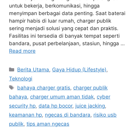
untuk bekerja, berkomunikasi, hingga
menyimpan berbagai data penting. Saat baterai
hampir habis di luar rumah, charger publik
sering menjadi solusi yang cepat dan praktis.
Fasilitas ini tersedia di banyak tempat seperti
bandara, pusat perbelanjaan, stasiun, hingga …
Read more
Categories
Berita Utama
,
Gaya Hidup (Lifestyle)
,
Teknologi
Tags
bahaya charger gratis
,
charger publik
bahaya
,
charger umum aman tidak
,
cyber
security hp
,
data hp bocor
,
juice jacking
,
keamanan hp
,
ngecas di bandara
,
risiko usb
publik
,
tips aman ngecas