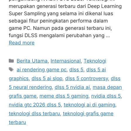
merupakan generasi terbaru dari Deep Learning
Super Sampling yang selama ini dikenal luas
sebagai fitur peningkatan performa dalam
game PC. Namun pada generasi terbaru ini,
fungsi DLSS mengalami perubahan yang …
Read more
Categories
Berita Utama
,
Internasional
,
Teknologi
Tags
ai rendering game pc
,
dlss 5
,
dlss 5 ai
graphics
,
dlss 5 ai slop
,
dlss 5 controversy
,
dlss
5 neural rendering
,
dlss 5 nvidia ai
,
masa depan
grafis game
,
meme dlss 5 gaming
,
nvidia dlss 5
,
nvidia gtc 2026 dlss 5
,
teknologi ai di gaming
,
teknologi dlss terbaru
,
teknologi grafis game
terbaru