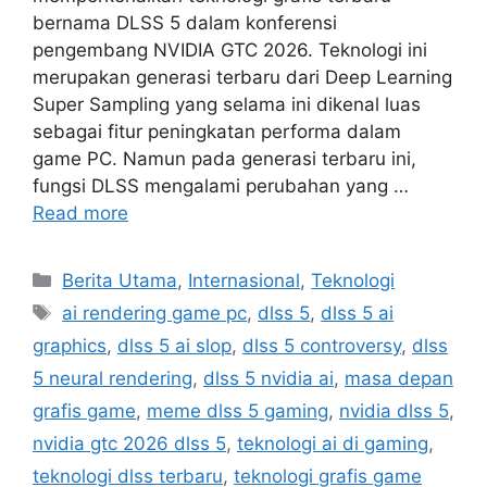
bernama DLSS 5 dalam konferensi
pengembang NVIDIA GTC 2026. Teknologi ini
merupakan generasi terbaru dari Deep Learning
Super Sampling yang selama ini dikenal luas
sebagai fitur peningkatan performa dalam
game PC. Namun pada generasi terbaru ini,
fungsi DLSS mengalami perubahan yang …
Read more
Categories
Berita Utama
,
Internasional
,
Teknologi
Tags
ai rendering game pc
,
dlss 5
,
dlss 5 ai
graphics
,
dlss 5 ai slop
,
dlss 5 controversy
,
dlss
5 neural rendering
,
dlss 5 nvidia ai
,
masa depan
grafis game
,
meme dlss 5 gaming
,
nvidia dlss 5
,
nvidia gtc 2026 dlss 5
,
teknologi ai di gaming
,
teknologi dlss terbaru
,
teknologi grafis game