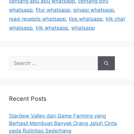
centang abu abu whatsapp
,
centang biru
whatsapp
,
fitur whatsapp
,
privasi whatsapp
,
read receipts whatsapp
,
tips whatsapp
,
trik chat
whatsapp
,
trik whatsapp
,
whatsapp
Search
for:
Recent Posts
Stardew Valley dan Game Farming yang
Berhasil Membuat Banyak Orang Jatuh Cinta
pada Rutinitas Sederhana