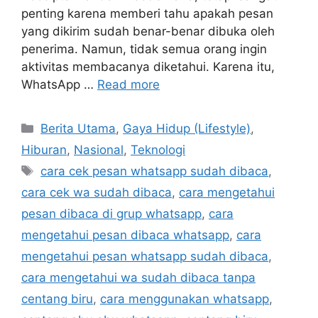
penting karena memberi tahu apakah pesan
yang dikirim sudah benar-benar dibuka oleh
penerima. Namun, tidak semua orang ingin
aktivitas membacanya diketahui. Karena itu,
WhatsApp …
Read more
Categories
Berita Utama
,
Gaya Hidup (Lifestyle)
,
Hiburan
,
Nasional
,
Teknologi
Tags
cara cek pesan whatsapp sudah dibaca
,
cara cek wa sudah dibaca
,
cara mengetahui
pesan dibaca di grup whatsapp
,
cara
mengetahui pesan dibaca whatsapp
,
cara
mengetahui pesan whatsapp sudah dibaca
,
cara mengetahui wa sudah dibaca tanpa
centang biru
,
cara menggunakan whatsapp
,