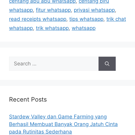
centang abu abu whatsapp
,
centang biru
whatsapp
,
fitur whatsapp
,
privasi whatsapp
,
read receipts whatsapp
,
tips whatsapp
,
trik chat
whatsapp
,
trik whatsapp
,
whatsapp
Search
for:
Recent Posts
Stardew Valley dan Game Farming yang
Berhasil Membuat Banyak Orang Jatuh Cinta
pada Rutinitas Sederhana