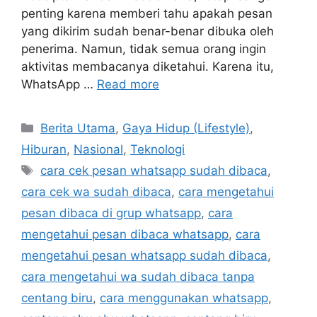
penting karena memberi tahu apakah pesan
yang dikirim sudah benar-benar dibuka oleh
penerima. Namun, tidak semua orang ingin
aktivitas membacanya diketahui. Karena itu,
WhatsApp …
Read more
Categories
Berita Utama
,
Gaya Hidup (Lifestyle)
,
Hiburan
,
Nasional
,
Teknologi
Tags
cara cek pesan whatsapp sudah dibaca
,
cara cek wa sudah dibaca
,
cara mengetahui
pesan dibaca di grup whatsapp
,
cara
mengetahui pesan dibaca whatsapp
,
cara
mengetahui pesan whatsapp sudah dibaca
,
cara mengetahui wa sudah dibaca tanpa
centang biru
,
cara menggunakan whatsapp
,