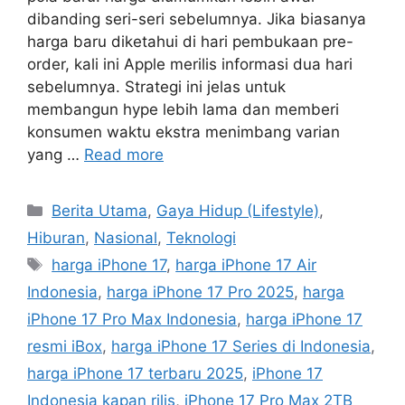
dibanding seri-seri sebelumnya. Jika biasanya
harga baru diketahui di hari pembukaan pre-
order, kali ini Apple merilis informasi dua hari
sebelumnya. Strategi ini jelas untuk
membangun hype lebih lama dan memberi
konsumen waktu ekstra menimbang varian
yang …
Read more
Categories
Berita Utama
,
Gaya Hidup (Lifestyle)
,
Hiburan
,
Nasional
,
Teknologi
Tags
harga iPhone 17
,
harga iPhone 17 Air
Indonesia
,
harga iPhone 17 Pro 2025
,
harga
iPhone 17 Pro Max Indonesia
,
harga iPhone 17
resmi iBox
,
harga iPhone 17 Series di Indonesia
,
harga iPhone 17 terbaru 2025
,
iPhone 17
Indonesia kapan rilis
,
iPhone 17 Pro Max 2TB