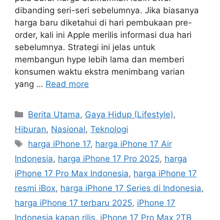
dibanding seri-seri sebelumnya. Jika biasanya
harga baru diketahui di hari pembukaan pre-
order, kali ini Apple merilis informasi dua hari
sebelumnya. Strategi ini jelas untuk
membangun hype lebih lama dan memberi
konsumen waktu ekstra menimbang varian
yang …
Read more
Categories
Berita Utama
,
Gaya Hidup (Lifestyle)
,
Hiburan
,
Nasional
,
Teknologi
Tags
harga iPhone 17
,
harga iPhone 17 Air
Indonesia
,
harga iPhone 17 Pro 2025
,
harga
iPhone 17 Pro Max Indonesia
,
harga iPhone 17
resmi iBox
,
harga iPhone 17 Series di Indonesia
,
harga iPhone 17 terbaru 2025
,
iPhone 17
Indonesia kapan rilis
,
iPhone 17 Pro Max 2TB